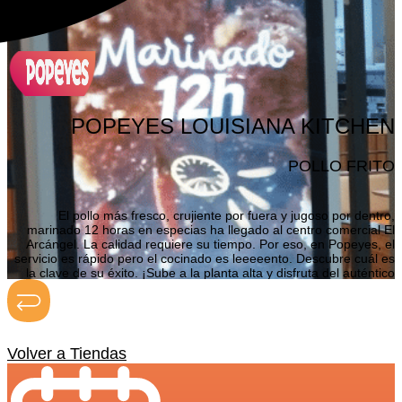
POPEYES LOUISIANA KITCHEN
POLLO FRITO
El pollo más fresco, crujiente por fuera y jugoso por dentro,
marinado 12 horas en especias ha llegado al centro comercial El
Arcángel. La calidad requiere su tiempo. Por eso, en Popeyes, el
servicio es rápido pero el cocinado es leeeeento. Descubre cuál es
la clave de su éxito. ¡Sube a la planta alta y disfruta del auténtico
sabor de Louisiana!
Volver a Tiendas