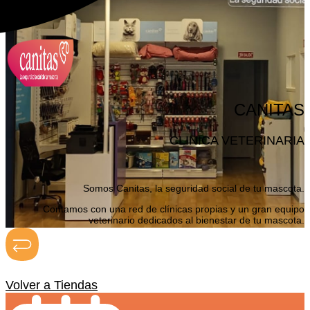
CANITAS
CLINICA VETERINARIA
Somos Canitas, la seguridad social de tu mascota.
Contamos con una red de clínicas propias y un gran equipo
veterinario dedicados al bienestar de tu mascota.
Todo* incluido, sin carencias, sin copagos, sin límites, por 22,90€ al
mes.
Sí, somos veterinarios y traemos una nueva forma de hacer
Volver a Tiendas
veterinaria.
*Consulta condiciones en nuestra página