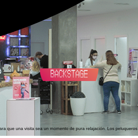
 que una visita sea un momento de pura relajación. Los peluqueros ha